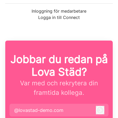
Inloggning för medarbetare
Logga in till Connect
Jobbar du redan på
Lova Städ?
Var med och rekrytera din
framtida kollega.
@lovastad-demo.com
Logga i