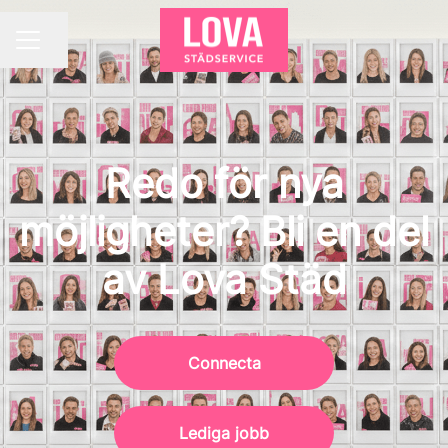
Dela sidan
KARRIÄRMENY
Redo för nya
möjligheter? Bli en del
av Lova Städ
Connecta
Lediga jobb