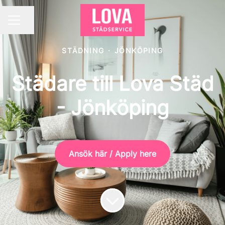
Dela sidan
KARRIÄRMENY
STÄDNING
·
JÖNKÖPING
Städare till Lova Städ
- Jönköping
Ansök här / Apply here