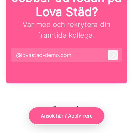
Lova Städ?
Var med och rekrytera din
framtida kollega.
@lovastad-demo.com
Logga i
Ansök här / Apply here
Rekryteringsverktyg
från Teamtailor