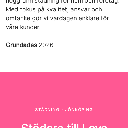
noggrann städning för hem och företag.
Med fokus på kvalitet, ansvar och
omtanke gör vi vardagen enklare för
våra kunder.
Grundades
2026
STÄDNING
·
JÖNKÖPING