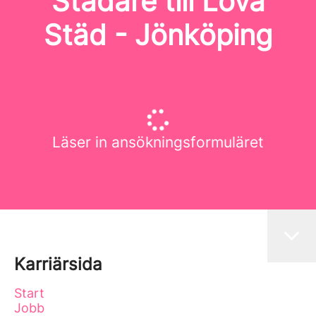
Städare till Lova
Städ - Jönköping
Läser in ansökningsformuläret
Karriärsida
Start
Jobb